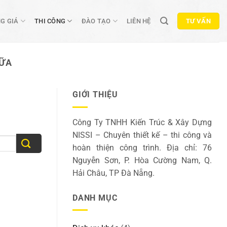
G GIÁ
THI CÔNG
ĐÀO TẠO
LIÊN HỆ
TƯ VẤN
HỮA
GIỚI THIỆU
Công Ty TNHH Kiến Trúc & Xây Dựng
NISSI – Chuyên thiết kế – thi công và
hoàn thiện công trình. Địa chỉ: 76
Nguyễn Sơn, P. Hòa Cường Nam, Q.
Hải Châu, TP Đà Nẵng.
DANH MỤC