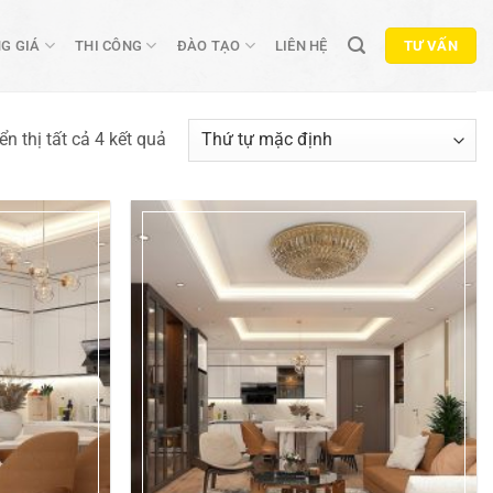
G GIÁ
THI CÔNG
ĐÀO TẠO
LIÊN HỆ
TƯ VẤN
ển thị tất cả 4 kết quả