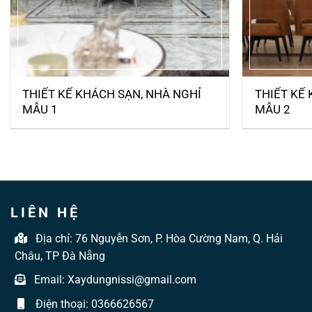
THIẾT KẾ KHÁCH SẠN, NHÀ NGHỈ
THIẾT KẾ
MẪU 1
MẪU 2
LIÊN HỆ
Địa chỉ:
76 Nguyễn Sơn, P. Hòa Cường Nam, Q. Hải
Châu, TP Đà Nẵng
Email:
Xaydungnissi@gmail.com
Điện thoại:
0366626567