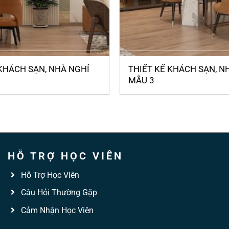
 KHÁCH SẠN, NHÀ NGHỈ
THIẾT KẾ KHÁCH SẠN, N
MẪU 3
HỖ TRỢ HỌC VIÊN
Hỗ Trợ Học Viên
Câu Hỏi Thường Gặp
Cảm Nhận Học Viên