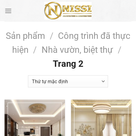
Bỏ
qua
nội
dung
Sản phẩm
/
Công trình đã thực
hiện
/
Nhà vườn, biệt thự
/
Trang 2