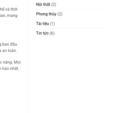
Nội thất
(2)
hể và thời
Phong thủy
(2)
gian, mang
Tài liệu
(1)
Tin tức
(6)
ng ban đầu
à an toàn.
ức năng. Mọi
n hảo nhất.