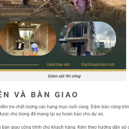
át thi công
ỆN VÀ BÀN GIAO
kiểm tra chất lượng các hạng mục cuối cùng. Đảm bảo công trình
được chú trọng để mang lại sự hoàn hảo cho dự án.
ành bàn giao công trình cho khách hàng. Kèm theo hướng dẫn sử