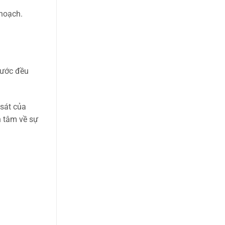
 hoạch.
bước đều
 sát của
n tâm về sự