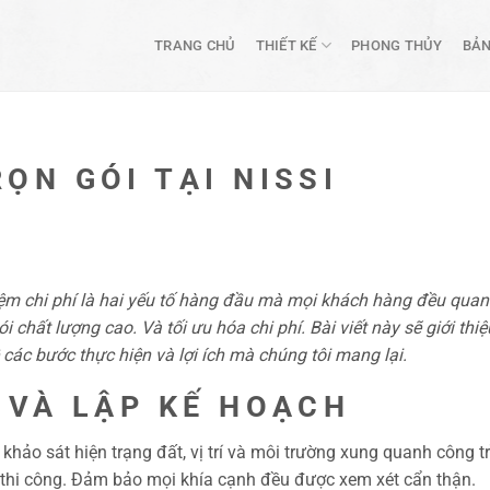
TRANG CHỦ
THIẾT KẾ
PHONG THỦY
BẢN
ỌN GÓI TẠI NISSI
 kiệm chi phí là hai yếu tố hàng đầu mà mọi khách hàng đều quan
chất lượng cao. Và tối ưu hóa chi phí. Bài viết này sẽ giới thiệu
về các bước thực hiện và lợi ích mà chúng tôi mang lại.
T VÀ LẬP KẾ HOẠCH
 khảo sát hiện trạng đất, vị trí và môi trường xung quanh công t
à thi công. Đảm bảo mọi khía cạnh đều được xem xét cẩn thận.