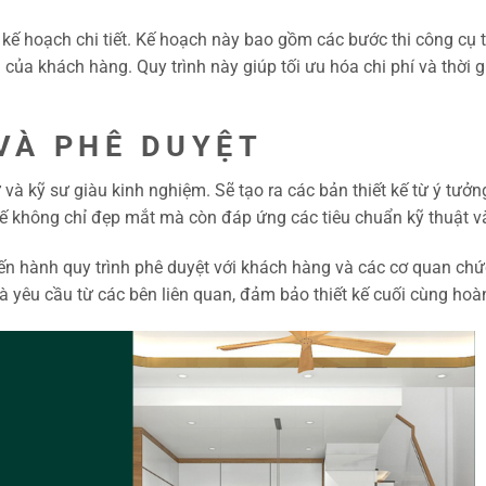
ển kế hoạch chi tiết. Kế hoạch này bao gồm các bước thi công cụ t
của khách hàng. Quy trình này giúp tối ưu hóa chi phí và thời 
 VÀ PHÊ DUYỆT
 sư và kỹ sư giàu kinh nghiệm. Sẽ tạo ra các bản thiết kế từ ý tưở
 kế không chỉ đẹp mắt mà còn đáp ứng các tiêu chuẩn kỹ thuật v
 tiến hành quy trình phê duyệt với khách hàng và các cơ quan ch
Và yêu cầu từ các bên liên quan, đảm bảo thiết kế cuối cùng hoà