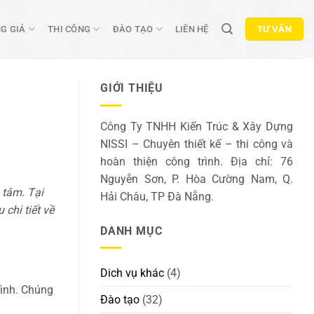
G GIÁ
THI CÔNG
ĐÀO TẠO
LIÊN HỆ
TƯ VẤN
GIỚI THIỆU
Công Ty TNHH Kiến Trúc & Xây Dựng
NISSI – Chuyên thiết kế – thi công và
hoàn thiện công trình. Địa chỉ: 76
Nguyễn Sơn, P. Hòa Cường Nam, Q.
 tâm. Tại
Hải Châu, TP Đà Nẵng.
 chi tiết về
DANH MỤC
Dich vụ khác
(4)
rình. Chúng
Đào tạo
(32)