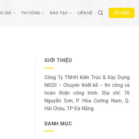
G GIÁ
THI CÔNG
ĐÀO TẠO
LIÊN HỆ
TƯ VẤN
GIỚI THIỆU
Công Ty TNHH Kiến Trúc & Xây Dựng
NISSI – Chuyên thiết kế – thi công và
hoàn thiện công trình. Địa chỉ: 76
Nguyễn Sơn, P. Hòa Cường Nam, Q.
Hải Châu, TP Đà Nẵng.
DANH MỤC