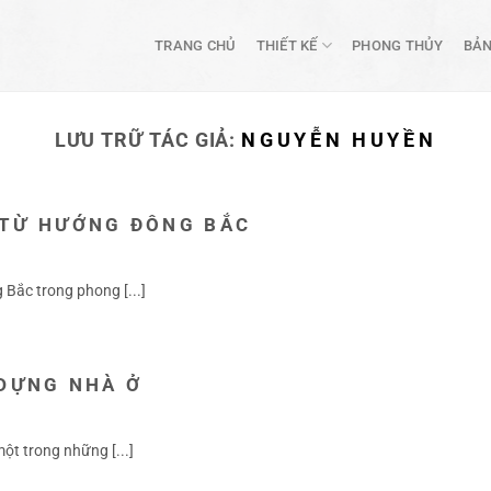
TRANG CHỦ
THIẾT KẾ
PHONG THỦY
BẢN
LƯU TRỮ TÁC GIẢ:
NGUYỄN HUYỀN
 TỪ HƯỚNG ĐÔNG BẮC
Bắc trong phong [...]
 DỰNG NHÀ Ở
t trong những [...]