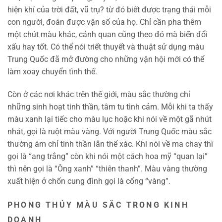
hiện khí của trời đất, vũ trụ? từ đó biết được trạng thái mỗi
con người, đoán được vận số của họ. Chỉ cần pha thêm
một chút màu khác, cảnh quan cũng theo đó mà biến đổi
xấu hay tốt. Có thể nói triết thuyết và thuật sử dụng màu
Trung Quốc đã mở đường cho những vận hội mới có thể
làm xoay chuyển tình thế.
Còn ở các nơi khác trên thế giới, màu sắc thường chỉ
những sinh hoạt tinh thần, tâm tu tình cảm. Mỗi khi ta thấy
màu xanh lại tiếc cho màu lục hoặc khi nói về một gã nhút
nhát, gọi là ruột màu vàng. Với người Trung Quốc màu sắc
thường ám chỉ tinh thần lẫn thể xác. Khi nói về ma chay thì
gọi là “ang trắng” còn khi nói một cách hoa mỹ “quan lại”
thì nên gọi là “Ông xanh” “thiên thanh”. Màu vàng thường
xuất hiện ở chốn cung đình gọi là cổng “vàng”.
PHONG THỦY MÀU SẮC TRONG KINH
DOANH