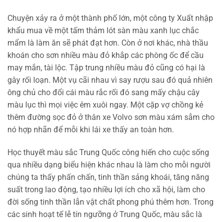
Chuyện xảy ra ở một thành phố lớn, một công ty Xuất nhập
khẩu mua về một tấm thảm lót sàn màu xanh lục chắc
mẩm là làm ăn sẽ phát đạt hơn. Còn ở nơi khác, nhà thầu
khoán cho sơn nhiều màu đỏ khắp các phòng ốc để cầu
may mắn, tài lộc. Tập trung nhiều màu đỏ cũng có hại là
gây rối loạn. Một vụ cãi nhau vì say rượu sau đó quả nhiên
ông chủ cho đổi cái màu rắc rối đó sang mấy chậu cây
màu lục thì mọi việc êm xuôi ngay. Một cặp vợ chồng kẻ
thêm đường sọc đỏ ở thân xe Volvo sơn màu xám sẫm cho
nó hợp nhãn để mỗi khi lái xe thấy an toàn hơn.
Học thuyết màu sắc Trung Quốc công hiến cho cuộc sống
qua nhiều dạng biểu hiện khác nhau là làm cho mỗi người
chúng ta thấy phấn chấn, tinh thần sảng khoái, tăng năng
suất trong lao động, tạo nhiều lợi ích cho xã hội, làm cho
đời sống tinh thần lẫn vật chất phong phú thêm hơn. Trong
các sinh hoạt tế lễ tín ngưỡng ở Trung Quốc, màu sắc là