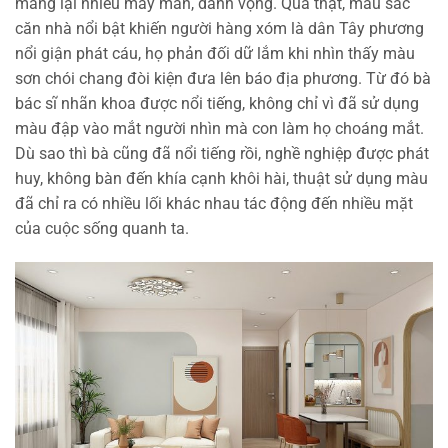
mang lại nhiều may mắn, danh vọng. Quả thật, màu sắc
căn nhà nổi bật khiến người hàng xóm là dân Tây phương
nổi giận phát cáu, họ phản đối dữ lắm khi nhìn thấy màu
sơn chói chang đòi kiện đưa lên báo địa phương. Từ đó bà
bác sĩ nhãn khoa được nổi tiếng, không chỉ vì đã sử dụng
màu đập vào mắt người nhìn mà con làm họ choáng mắt.
Dù sao thì bà cũng đã nổi tiếng rồi, nghề nghiệp được phát
huy, không bàn đến khía cạnh khôi hài, thuật sử dụng màu
đã chỉ ra có nhiều lối khác nhau tác động đến nhiều mặt
của cuộc sống quanh ta.