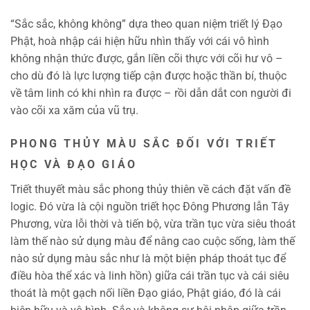
“Sắc sắc, không không” dựa theo quan niệm triết lý Ðạo
Phật, hoà nhập cái hiện hữu nhìn thấy với cái vô hình
không nhận thức được, gắn liền cõi thực với cõi hư vô –
cho dù đó là lực lượng tiếp cận được hoặc thần bí, thuộc
về tâm linh có khi nhìn ra được – rồi dẫn dắt con người đi
vào cõi xa xăm của vũ trụ.
PHONG THỦY MÀU SẮC ĐỐI VỚI TRIẾT
HỌC VÀ ĐẠO GIÁO
Triết thuyết màu sắc phong thủy thiên về cách đặt vấn đề
logic. Ðó vừa là cội nguồn triết học Ðông Phương lẫn Tây
Phương, vừa lỗi thời và tiến bộ, vừa trần tục vừa siêu thoát
làm thế nào sử dụng màu để nâng cao cuộc sống, làm thế
nào sử dụng màu sắc như là một biện pháp thoát tục để
điều hòa thể xác và linh hồn) giữa cái trần tục và cái siêu
thoát là một gạch nối liền Ðạo giáo, Phật giáo, đó là cái