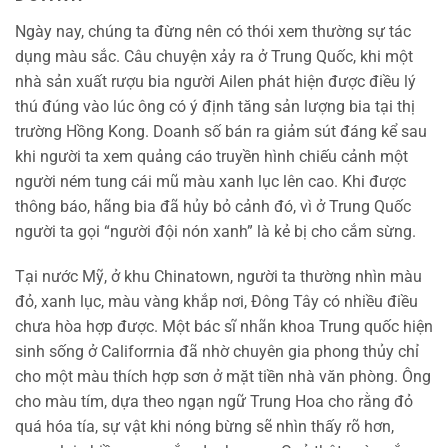
Ngày nay, chúng ta đừng nên có thói xem thường sự tác
dụng màu sắc. Câu chuyện xảy ra ở Trung Quốc, khi một
nhà sản xuất rượu bia người Ailen phát hiện được điều lý
thú đúng vào lúc ông có ý định tăng sản lượng bia tại thị
trường Hồng Kong. Doanh số bán ra giảm sút đáng kể sau
khi người ta xem quảng cáo truyền hình chiếu cảnh một
người ném tung cái mũ màu xanh lục lên cao. Khi được
thông báo, hãng bia đã hủy bỏ cảnh đó, vì ở Trung Quốc
người ta gọi “người đội nón xanh” là kẻ bị cho cắm sừng.
Tại nước Mỹ, ở khu Chinatown, người ta thường nhìn màu
đỏ, xanh lục, màu vàng khắp nơi, Ðông Tây có nhiều điều
chưa hòa hợp được. Một bác sĩ nhãn khoa Trung quốc hiện
sinh sống ở Califorrnia đã nhờ chuyên gia phong thủy chỉ
cho một màu thích hợp sơn ở mặt tiền nhà văn phòng. Ông
cho màu tím, dựa theo ngạn ngữ Trung Hoa cho rằng đỏ
quá hóa tía, sự vật khi nóng bừng sẽ nhìn thấy rõ hơn,