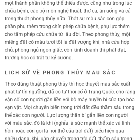
một thành phần không thể thiếu được, cũng như trong lúc
chữa bệnh, các bộ môn nghệ thuật, thơ ca, ăn uống và cả
trong thuật phong thủy nữa. Thật sự màu sắc còn góp
phần phụ thêm trong chín phép chữa bệnh, phụ lực thêm
cho tấm phép cứu chữa từ lâu đời. Theo phong thủy, một
miếng đất có màu tươi tốt là đất vượng khí, nhà cửa hợp
chủ, phòng ngủ ngon giấc, còn kinh doanh thì phát đạt,
trường học có trật tự kỷ cương.
LỊCH SỬ VỀ PHONG THỦY MÀU SẮC
Theo đúng thuật phong thủy thì học thuyết màu sắc xuất
phát từ tín ngưỡng, đã có từ thời cổ ở Trung Quốc, cho rằng
vận số con người gắn liền với bộ máy huyền bí của tạo hóa
vạn vật. Mọi chuyển biến trong trời đất đều thầm sâu trong
thể xác con người. Lực lượng thần bí gắn liền con người
với màu sắc, đó là khí (nghĩa là sức mạnh thể xác và linh
hồn hoặc còn gọi là hơi thở của trời đất) biểu hiện qua
nhiều dạng, khi luân chuyển trong trời đất, thấm sâu trong