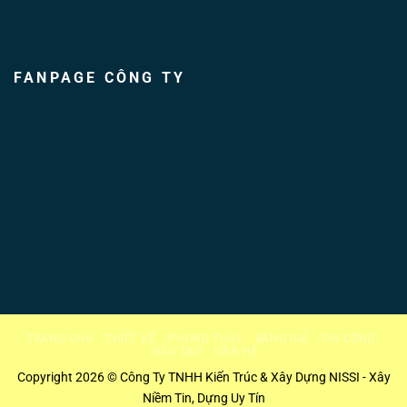
FANPAGE CÔNG TY
TRANG CHỦ
THIẾT KẾ
PHONG THỦY
BẢNG GIÁ
THI CÔNG
ĐÀO TẠO
LIÊN HỆ
Copyright 2026 © Công Ty TNHH Kiến Trúc & Xây Dựng NISSI - Xây
Niềm Tin, Dựng Uy Tín