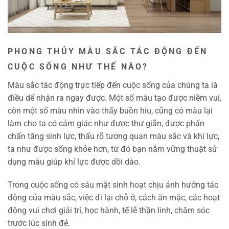
PHONG THỦY MÀU SẮC TÁC ĐỘNG ĐẾN
CUỘC SỐNG NHƯ THẾ NÀO?
Màu sắc tác động trực tiếp đến cuộc sống của chúng ta là
điều dể nhận ra ngay được. Một số màu tạo được niềm vui,
còn một số màu nhìn vào thấy buồn hiu, cũng có màu lại
làm cho ta có cảm giác như được thư giãn, được phấn
chấn tăng sinh lực, thấu rõ tương quan màu sắc và khí lực,
ta như được sống khỏe hơn, từ đó bạn nắm vững thuật sử
dụng màu giúp khí lực được dồi dào.
Trong cuộc sống có sáu mặt sinh hoạt chịu ảnh hưởng tác
động của màu sắc, việc đi lại chỗ ở, cách ăn mặc, các hoạt
động vui chơi giải trí, học hành, tế lễ thần linh, chăm sóc
trước lúc sinh đẻ.