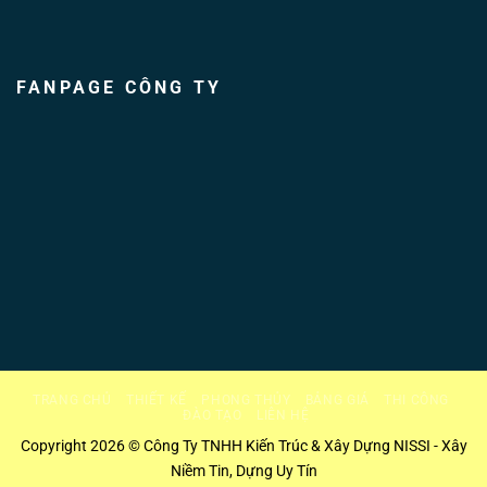
FANPAGE CÔNG TY
TRANG CHỦ
THIẾT KẾ
PHONG THỦY
BẢNG GIÁ
THI CÔNG
ĐÀO TẠO
LIÊN HỆ
Copyright 2026 © Công Ty TNHH Kiến Trúc & Xây Dựng NISSI - Xây
Niềm Tin, Dựng Uy Tín