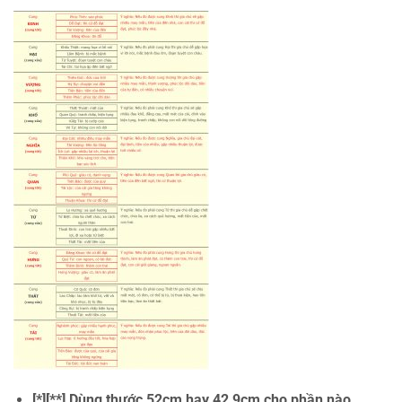
[*][**] Dùng thước 52cm hay 42,9cm cho phần nào,