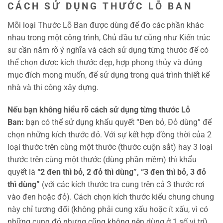
CÁCH SỬ DỤNG THƯỚC LỖ BAN
Mỗi loại Thước Lỗ Ban được dùng để đo các phần khác
nhau trong một công trình, Chủ đầu tư cũng như Kiến trúc
sư cần nắm rõ ý nghĩa và cách sử dụng từng thước để có
thể chọn được kích thước đẹp, hợp phong thủy và đúng
mục đích mong muốn, để sử dụng trong quá trình thiết kế
nhà và thi công xây dựng.
Nếu bạn không hiểu rõ cách sử dụng từng thước Lỗ
Ban:
bạn có thể sử dụng khẩu quyết “Đen bỏ, Đỏ dùng” để
chọn những kích thước đỏ. Với sự kết hợp đồng thời của 2
loại thước trên cùng một thước (thước cuộn sắt) hay 3 loại
thước trên cùng một thước (dùng phần mềm) thì khẩu
quyết là
“2 đen thì bỏ, 2 đỏ thì dùng”, “3 đen thì bỏ, 3 đỏ
thì dùng”
(với các kích thước tra cung trên cả 3 thước rơi
vào đen hoặc đỏ). Cách chọn kích thước kiểu chung chung
này chỉ tương đối (không phải cung xấu hoặc ít xấu, vì có
những cung đỏ nhưng cũng không nên dùng ở 1 số vị trí),