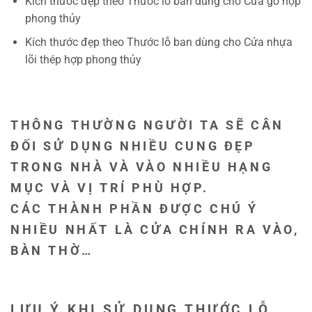
Kích thước đẹp theo Thước lỗ ban dùng cho Cửa gỗ hợp
phong thủy
Kích thước đẹp theo Thước lỗ ban dùng cho Cửa nhựa
lõi thép hợp phong thủy
THÔNG THƯỜNG NGƯỜI TA SẼ CÂN
ĐỐI SỬ DỤNG NHIỀU CUNG ĐẸP
TRONG NHÀ VÀ VÀO NHIỀU HẠNG
MỤC VÀ VỊ TRÍ PHÙ HỢP.
CÁC THÀNH PHẦN ĐƯỢC CHÚ Ý
NHIỀU NHẤT LÀ CỬA CHÍNH RA VÀO,
BÀN THỜ…
LƯU Ý KHI SỬ DỤNG THƯỚC LỖ