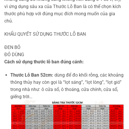
vì ứng dụng sâu xa của Thước Lỗ Ban là có thể chọn kích
thước phù hợp với đúng mục đích mong muốn của gia
chủ.
KHẨU QUYẾT SỬ DỤNG THƯỚC LỖ BAN
ĐEN BỎ
ĐỎ DÙNG
Cách sử dụng thước lỗ ban đúng cánh:
Thước Lỗ Ban 52cm:
dùng để đo khối rỗng, các khoảng
thông thủy hay còn gọi là “lọt sáng”, “lọt lòng”, “lọt gió”
trong nhà như: ô cửa sổ, ô thoáng, cửa chính, cửa sổ,
giếng trời…