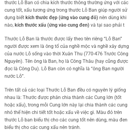
thước Lỗ Ban có chia kích thước thông thường ứng với các
cung tốt, xấu tương ứng trong thước Lỗ Ban giúp người sử
dụng biết
kích thước đẹp (ứng vào cung đỏ)
nên dùng khi
nào,
kích thước xấu (ứng vào cung đen)
và tại sao phải t
Thước Lỗ Ban là thước được lấy theo tên riêng “Lỗ Ban”
người được xem là ông tổ của nghề mộc và nghề xây dựng
của nước Lỗ sống vào thời Xuân Thu (770-476 Trước Công
Nguyên). Tên ông là Ban, họ là Công Thâu (hay cũng được
đọc là Công Du). Lỗ Ban còn có nghĩa là “ông Ban người
nước Lỗ”.
Trên tất cả các loại Thước Lỗ Ban đều có nguyên lý giống
nhau là: Thước được phân chia thành các Cung lớn (tốt
hoặc xấu), trong mỗi Cung lớn này lại chia thành các cung
nhỏ thể hiện chi tiết tốt hoặc xấu về việc gì. Màu đỏ trên
thước Lỗ ban biểu thị cho các cung tốt nên dùng, màu đen
biểu thị cho các cung xấu nên tránh.